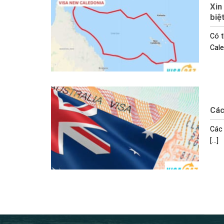
Xin
biệ
Có t
Caled
Các
Các 
[...]