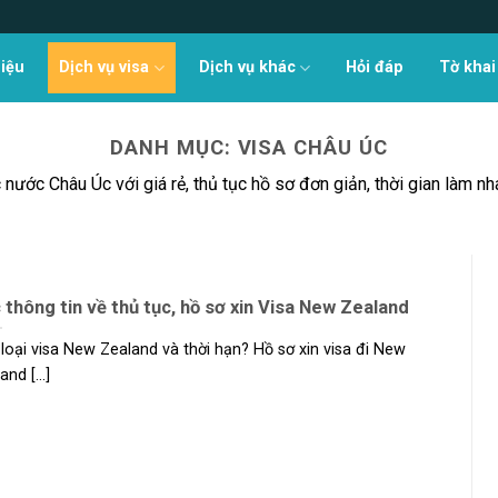
hiệu
Dịch vụ visa
Dịch vụ khác
Hỏi đáp
Tờ khai
DANH MỤC:
VISA CHÂU ÚC
nước Châu Úc với giá rẻ, thủ tục hồ sơ đơn giản, thời gian làm n
 thông tin về thủ tục, hồ sơ xin Visa New Zealand
loại visa New Zealand và thời hạn? Hồ sơ xin visa đi New
nd [...]