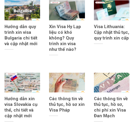
Hướng dẫn quy
Xin Visa Hy Lạp
Visa Lithuania:
trình xin visa
liệu có khó
Cập nhật thủ tục,
Bulgaria chi tiết
không? Quy
quy trình xin cấp
và cập nhật mới
trình xin visa
như thế nào?
Hướng dẫn xin
Các thông tin về
Các thông tin về
visa Slovakia cụ
thủ tục, hồ sơ xin
thủ tục, hồ sơ,
thể, chi tiết và
Visa Pháp
chi phí xin Visa
cập nhật mới
Đan Mạch