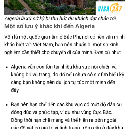
Algeria là xứ sở kỳ bí thu hút du khách đặt chân tới
Một số lưu ý khác khi đến Algeria
Vốn là một quốc gia nằm ở Bắc Phi, nơi có nền văn minh
khác biệt với Việt Nam, bạn nên chuẩn bị một số kinh
nghiệm cần thiết cho chuyến đi của mình. Đơn cử như:
Algeria vẫn còn tồn tại nhiều khu vực nội chiến và
khủng bố vũ trang, do đó nếu chưa có sự tìm hiểu kỹ
càng bạn không nên du lịch tự túc một mình đến
đây.
Bạn nên hạn chế đến các khu vực có mật độ dân cư
đông đúc và phức tạp, ví dụ như vùng Cực Bắc.
Đồng thời hạn chế mang và thể hiện ra bên ngoài
các đồ vật có giá trị vì tình trạng trộm cắp ở đây khá