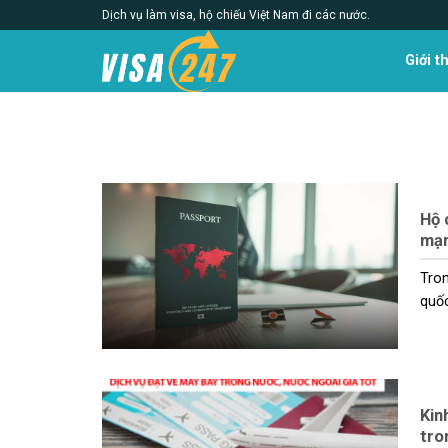
Skip
Dịch vụ làm visa, hộ chiếu Việt Nam đi các nước.
to
content
Giới t
Hộ 
mạn
Tron
quốc 
Kin
tro