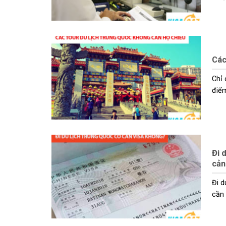
Các
Chỉ 
điểm 
Đi 
cản
Đi d
cần x