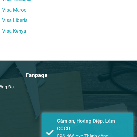
Visa Maroc
Visa Liberia
Visa Kenya
Fanpage
Đống Đa,
Cảm ơn, Hoàng Diệp, Làm
CCCD
096 466 xxx Thành công