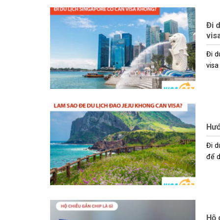
Đi 
vis
Đi d
visa 
Hướ
Đi d
để du
Hộ 