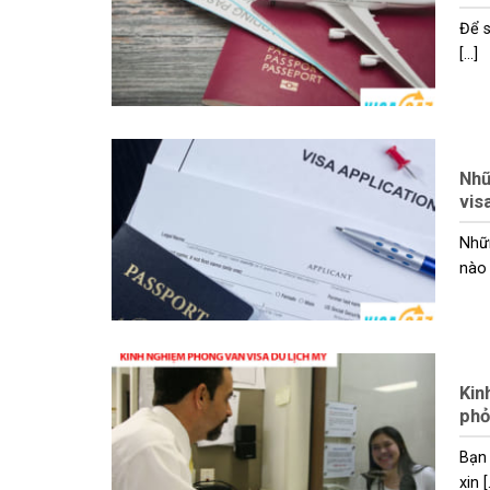
Để s
[...]
Nhữ
visa
Nhữn
nào c
Kin
phỏ
Bạn 
xin [.