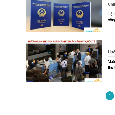
Ch
Hộ c
công
Hướ
Muốn
thủ t
1