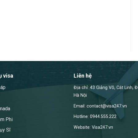
ụ visa
Liên hệ
háp
Địa chỉ: 43 Giảng Võ, Cát Linh, 
Hà Nội
Email: contact@visa247.vn
anada
Hotline: 0944.555.222
am Phi
Website: Visa247.vn
ụy Sĩ