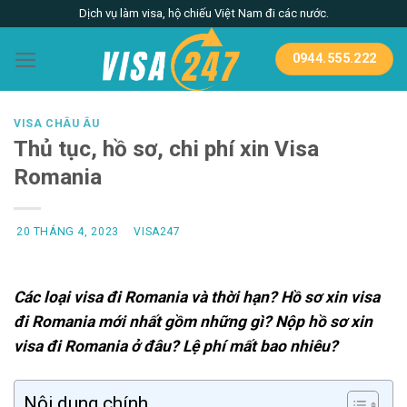
Skip
Dịch vụ làm visa, hộ chiếu Việt Nam đi các nước.
to
content
0944.555.222
VISA CHÂU ÂU
Thủ tục, hồ sơ, chi phí xin Visa
Romania
20 THÁNG 4, 2023
VISA247
Các loại visa đi Romania và thời hạn? Hồ sơ xin visa
đi Romania mới nhất gồm những gì? Nộp hồ sơ xin
visa đi Romania ở đâu? Lệ phí mất bao nhiêu?
Nội dung chính