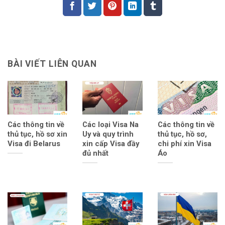
BÀI VIẾT LIÊN QUAN
Các thông tin về
Các loại Visa Na
Các thông tin về
thủ tục, hồ sơ xin
Uy và quy trình
thủ tục, hồ sơ,
Visa đi Belarus
xin cấp Visa đầy
chi phí xin Visa
đủ nhất
Áo