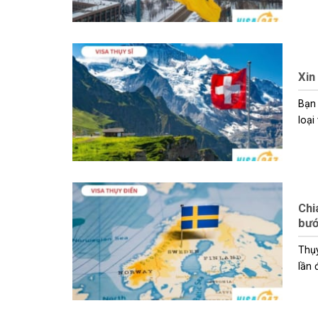
Xin
Bạn 
loại 
Chi
bư
Thụy
lần đ