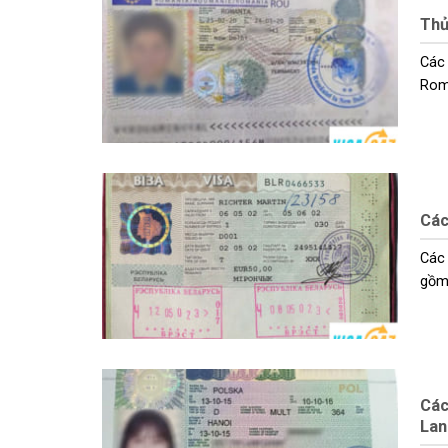
Thủ
Các 
Roma
Các
Các 
gồm 
Các
Lan