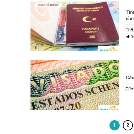
Tìm
cần
Thổ 
châu 
Các
Các 
1
2