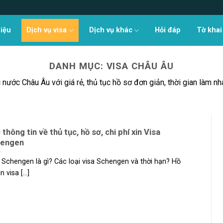
hiệu
Dịch vụ visa
Dịch vụ khác
Hỏi đáp
Tờ khai
DANH MỤC:
VISA CHÂU ÂU
nước Châu Âu với giá rẻ, thủ tục hồ sơ đơn giản, thời gian làm n
 thông tin về thủ tục, hồ sơ, chi phí xin Visa
hengen
 Schengen là gì? Các loại visa Schengen và thời hạn? Hồ
n visa [...]