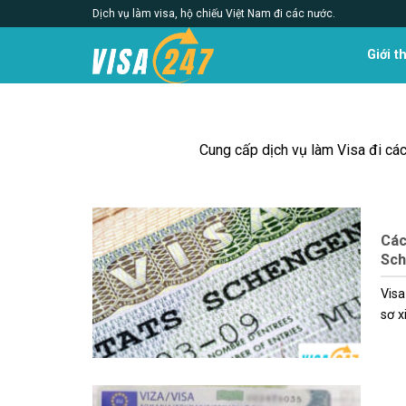
Skip
Dịch vụ làm visa, hộ chiếu Việt Nam đi các nước.
to
content
Giới t
Cung cấp dịch vụ làm Visa đi các 
Các
Sc
Visa
sơ xi