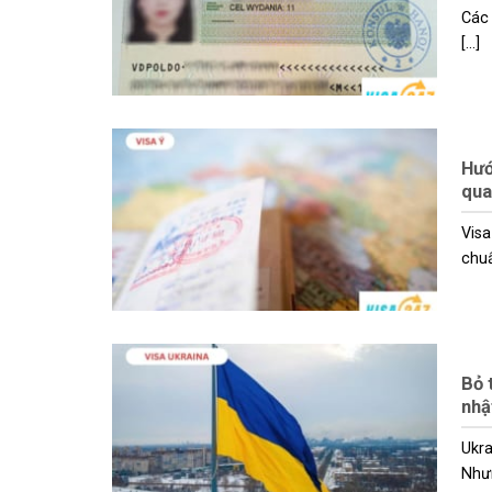
Các 
[...]
Hướ
qua
Visa
chuẩn
Bỏ 
nhậ
Ukra
Nhưn