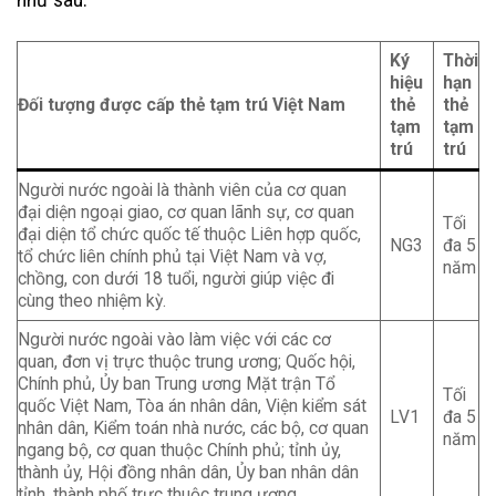
như sau:
Ký
Thời
hiệu
hạn
Đối tượng được cấp thẻ tạm trú Việt Nam
thẻ
thẻ
tạm
tạm
trú
trú
Người nước ngoài là thành viên của cơ quan
đại diện ngoại giao, cơ quan lãnh sự, cơ quan
Tối
đại diện tổ chức quốc tế thuộc Liên hợp quốc,
NG3
đa 5
tổ chức liên chính phủ tại Việt Nam và vợ,
năm
chồng, con dưới 18 tuổi, người giúp việc đi
cùng theo nhiệm kỳ.
Người nước ngoài vào làm việc với các cơ
quan, đơn vị trực thuộc trung ương; Quốc hội,
Chính phủ, Ủy ban Trung ương Mặt trận Tổ
Tối
quốc Việt Nam, Tòa án nhân dân, Viện kiểm sát
LV1
đa 5
nhân dân, Kiểm toán nhà nước, các bộ, cơ quan
năm
ngang bộ, cơ quan thuộc Chính phủ; tỉnh ủy,
thành ủy, Hội đồng nhân dân, Ủy ban nhân dân
tỉnh, thành phố trực thuộc trung ương.