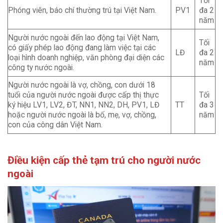
Tối
Phóng viên, báo chí thường trú tại Việt Nam.
PV1
đa 2
năm
Người nước ngoài đến lao động tại Việt Nam,
Tối
có giấy phép lao động đang làm việc tại các
LĐ
đa 2
loại hình doanh nghiệp, văn phòng đại diện các
năm
công ty nước ngoài.
Người nước ngoài là vợ, chồng, con dưới 18
tuổi của người nước ngoài được cấp thị thực
Tối
ký hiệu LV1, LV2, ĐT, NN1, NN2, DH, PV1, LĐ
TT
đa 3
hoặc người nước ngoài là bố, mẹ, vợ, chồng,
năm
con của công dân Việt Nam.
Điều kiện cấp thẻ tạm trú cho người nước
ngoài