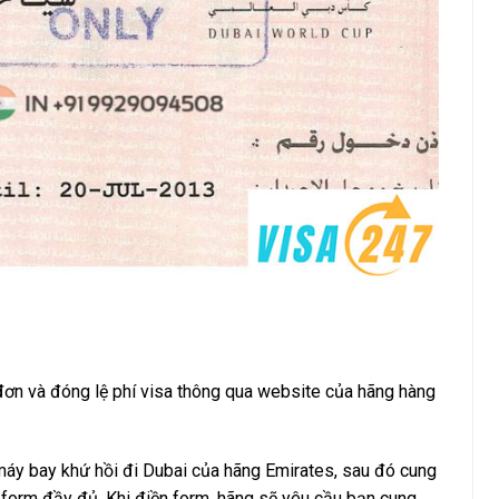
 đơn và đóng lệ phí visa thông qua website của hãng hàng
máy bay khứ hồi đi Dubai của hãng Emirates, sau đó cung
form đầy đủ. Khi điền form, hãng sẽ yêu cầu bạn cung