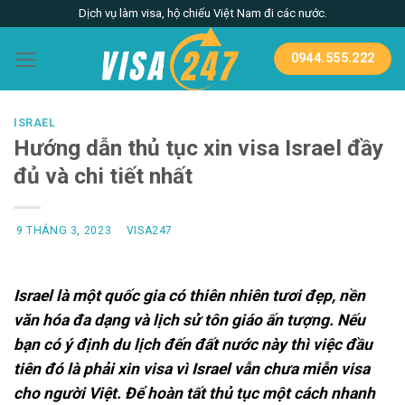
Skip
Dịch vụ làm visa, hộ chiếu Việt Nam đi các nước.
to
content
0944.555.222
ISRAEL
Hướng dẫn thủ tục xin visa Israel đầy
đủ và chi tiết nhất
9 THÁNG 3, 2023
VISA247
Israel là một quốc gia có thiên nhiên tươi đẹp, nền
văn hóa đa dạng và lịch sử tôn giáo ấn tượng. Nếu
bạn có ý định du lịch đến đất nước này thì việc đầu
tiên đó là phải xin visa vì Israel vẫn chưa miễn visa
cho người Việt. Để hoàn tất thủ tục một cách nhanh