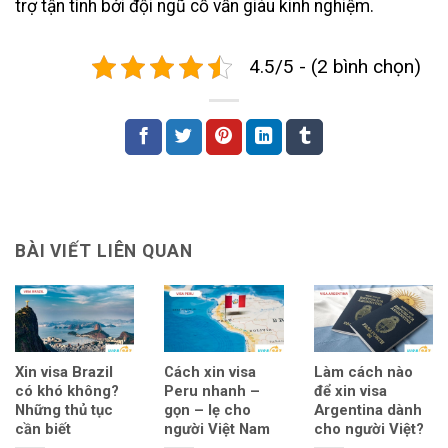
trợ tận tình bởi đội ngũ cố vấn giàu kinh nghiệm.
4.5/5 - (2 bình chọn)
BÀI VIẾT LIÊN QUAN
Xin visa Brazil
Cách xin visa
Làm cách nào
có khó không?
Peru nhanh –
để xin visa
Những thủ tục
gọn – lẹ cho
Argentina dành
cần biết
người Việt Nam
cho người Việt?