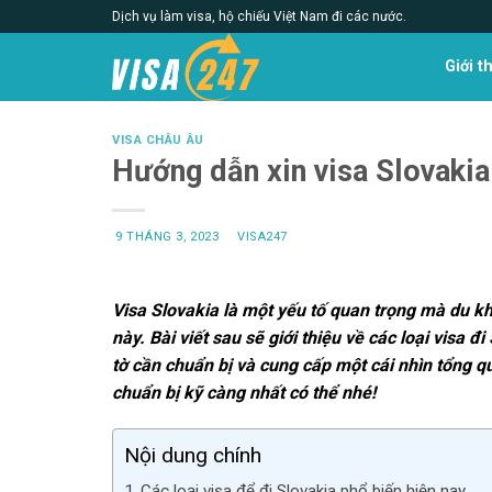
Skip
Dịch vụ làm visa, hộ chiếu Việt Nam đi các nước.
to
content
Giới t
VISA CHÂU ÂU
Hướng dẫn xin visa Slovakia 
9 THÁNG 3, 2023
VISA247
Visa Slovakia là một yếu tố quan trọng mà du k
này. Bài viết sau sẽ giới thiệu về các loại visa đi
tờ cần chuẩn bị và cung cấp một cái nhìn tổng qu
chuẩn bị kỹ càng nhất có thể nhé!
Nội dung chính
Các loại visa để đi Slovakia phổ biến hiện nay