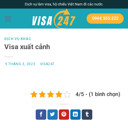
Skip
Dịch vụ làm visa, hộ chiếu Việt Nam đi các nước.
to
content
0944.555.222
DỊCH VỤ KHÁC
Visa xuất cảnh
9 THÁNG 3, 2023
VISA247
4/5 - (1 bình chọn)