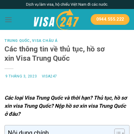
Skip
Dịch vụ làm visa, hộ chiếu Việt Nam đi các nước.
to
content
0944.555.222
TRUNG QUỐC
,
VISA CHÂU Á
Các thông tin về thủ tục, hồ sơ
xin Visa Trung Quốc
9 THÁNG 3, 2023
VISA247
Các loại Visa Trung Quốc và thời hạn
? Thủ tục, hồ sơ
xin visa Trung Quốc? Nộp hồ sơ xin visa Trung Quốc
ở đâu?
Nội dung chính