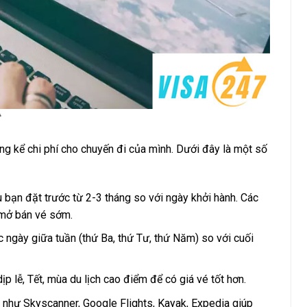
áng kể chi phí cho chuyến đi của mình. Dưới đây là một số
 bạn đặt trước từ 2-3 tháng so với ngày khởi hành. Các
 mở bán vé sớm.
c ngày giữa tuần (thứ Ba, thứ Tư, thứ Năm) so với cuối
p lễ, Tết, mùa du lịch cao điểm để có giá vé tốt hơn.
 như Skyscanner, Google Flights, Kayak, Expedia giúp