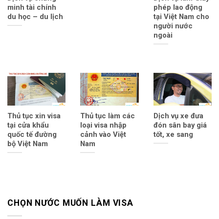
minh tài chính
phép lao động
du học – du lịch
tại Việt Nam cho
người nước
ngoài
Thủ tục xin visa
Thủ tục làm các
Dịch vụ xe đưa
tại cửa khẩu
loại visa nhập
đón sân bay giá
quốc tế đường
cảnh vào Việt
tốt, xe sang
bộ Việt Nam
Nam
CHỌN NƯỚC MUỐN LÀM VISA