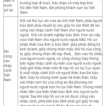
Nam ở
trường hợp đi tour). Xác nhận vé máy bay khứ
nước
hồi đến Việt Nam, đặt phòng khách sạn tại Việt
sở tại
Nam.
Đối với thủ tục xin visa du lịch Việt Nam, phía người
bảo lãnh phải chuẩn bị các giấy tờ cần thiết để xin
công văn nhập cảnh Việt Nam cho người nước
ngoài: Đối với doanh nghiệp bảo lãnh: Đơn xin cấp
visa Việt Nam cho người nước ngoài NA2 Hồ sơ
pháp nhân của đơn vị bảo lãnh: giấy phép đăng ký
kinh doanh, giấy chứng nhận mẫu chữ ký của công
Xin
ty, giấy chứng nhận đã nộp thuế,… Bản sao hộ chiếu
công
của người nước ngoài, có công chứng Giấy thông
văn
báo ngày nhập cảnh dự kiến của người nước ngoài
nhập
Giấy giới thiệu nhân viên đi nộp hồ sơ tại Cục quản
cảnh
lý xuất nhập cảnh Đối với người thân, bạn bè bảo
Việt
lãnh: Giấy tờ chứng minh quan hệ nhân thân. Giấy
Nam
xác nhận tạm trú của công an địa phương nơi
người nước ngoài tạm trú tại Việt Nam. Chứng minh
nhân dân của thân nhân bảo lãnh cho người nước
ngoài. Sau khi nộp hồ sơ và xin được công văn
nhập cảnh, phía bên bảo lãnh phải gửi giấy tờ này
cho người nước ngoài để họ được xin visa du