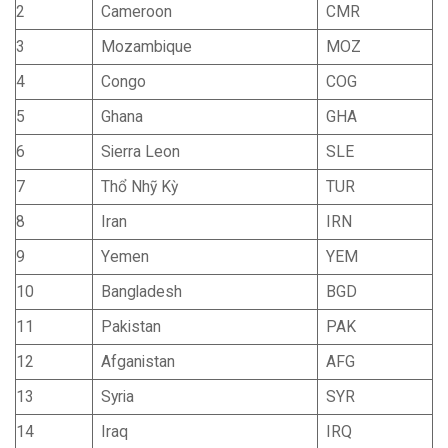
2
Cameroon
CMR
3
Mozambique
MOZ
4
Congo
COG
5
Ghana
GHA
6
Sierra Leon
SLE
7
Thổ Nhỹ Kỳ
TUR
8
Iran
IRN
9
Yemen
YEM
10
Bangladesh
BGD
11
Pakistan
PAK
12
Afganistan
AFG
13
Syria
SYR
14
Iraq
IRQ