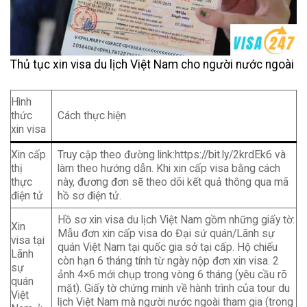
Thủ tục xin visa du lịch Việt Nam cho người nước ngoài
Hình
thức
Cách thực hiện
xin visa
Xin cấp
Truy cập theo đường link:https://bit.ly/2krdEk6 và
thị
làm theo hướng dẫn. Khi xin cấp visa bằng cách
thực
này, đương đơn sẽ theo dõi kết quả thông qua mã
điện tử
hồ sơ điện tử.
Hồ sơ xin visa du lịch Việt Nam gồm những giấy tờ:
Xin
Mẫu đơn xin cấp visa do Đại sứ quán/Lãnh sự
visa tại
quán Việt Nam tại quốc gia sở tại cấp. Hộ chiếu
Lãnh
còn hạn 6 tháng tính từ ngày nộp đơn xin visa. 2
sự
ảnh 4×6 mới chụp trong vòng 6 tháng (yêu cầu rõ
quán
mặt). Giấy tờ chứng minh về hành trình của tour du
Việt
lịch Việt Nam mà người nước ngoài tham gia (trong