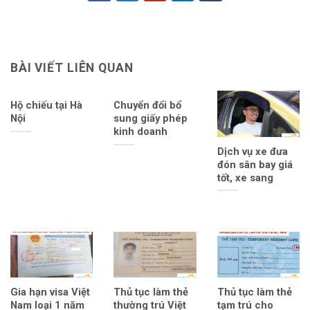
BÀI VIẾT LIÊN QUAN
Hộ chiếu tại Hà
Chuyển đổi bổ
Nội
sung giấy phép
kinh doanh
Dịch vụ xe đưa
đón sân bay giá
tốt, xe sang
Gia hạn visa Việt
Thủ tục làm thẻ
Thủ tục làm thẻ
Nam loại 1 năm
thường trú Việt
tạm trú cho