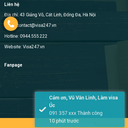
Liên hệ
Địa chỉ: 43 Giảng Võ, Cát Linh, Đống Đa, Hà Nội
Email: contact@visa247.vn
Hotline: 0944.555.222
Website: Visa247.vn
Fanpage
Cảm ơn, Vũ Văn Linh, Làm visa
Úc
091 357 xxx Thành công
10 phút trước
Copyright 2026 ©
Visa247.vn