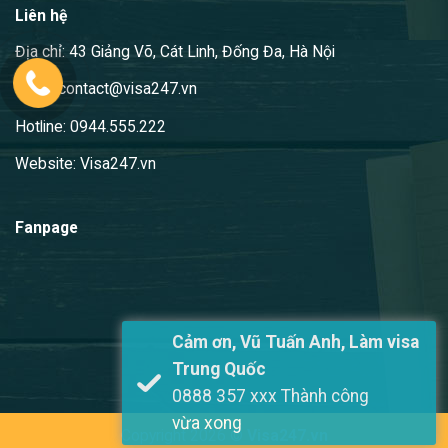
Liên hệ
Địa chỉ: 43 Giảng Võ, Cát Linh, Đống Đa, Hà Nội
Email: contact@visa247.vn
Hotline: 0944.555.222
Website: Visa247.vn
Fanpage
Cảm ơn, Vũ Tuấn Anh, Làm visa
Trung Quốc
0888 357 xxx Thành công
vừa xong
Copyright 2026 ©
Visa247.vn