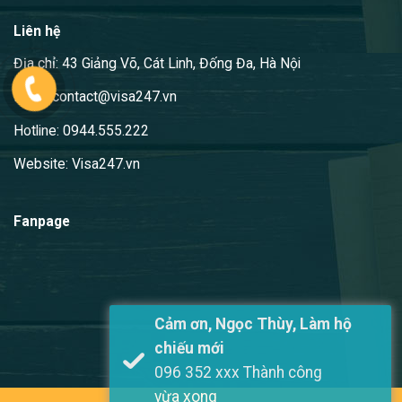
Liên hệ
Địa chỉ: 43 Giảng Võ, Cát Linh, Đống Đa, Hà Nội
Email: contact@visa247.vn
Hotline: 0944.555.222
Website: Visa247.vn
Fanpage
Cảm ơn, Ngọc Thùy, Làm hộ
chiếu mới
096 352 xxx Thành công
vừa xong