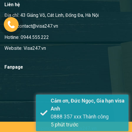
Liên hệ
Địa chỉ: 43 Giảng Võ, Cát Linh, Đống Đa, Hà Nội
Email: contact@visa247.vn
Hotline: 0944.555.222
Website: Visa247.vn
Fanpage
Cảm ơn, Đức Ngọc, Gia hạn visa
Anh
0888 357 xxx Thành công
5 phút trước
Copyright 2026 ©
Visa247.vn