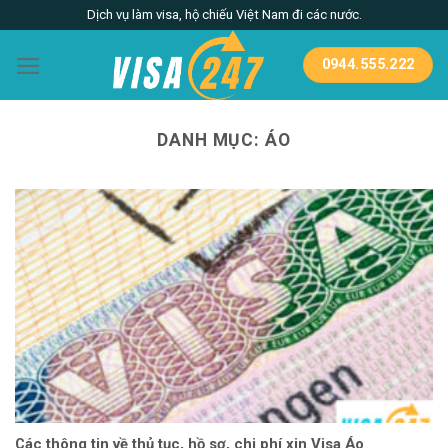
Skip
Dịch vụ làm visa, hộ chiếu Việt Nam đi các nước.
to
content
0944.555.222
DANH MỤC:
ÁO
Các thông tin về thủ tục, hồ sơ, chi phí xin Visa Áo