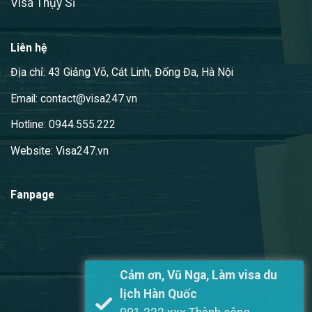
Visa Thụy Sĩ
Liên hệ
Địa chỉ: 43 Giảng Võ, Cát Linh, Đống Đa, Hà Nội
Email: contact@visa247.vn
Hotline: 0944.555.222
Website: Visa247.vn
Fanpage
Cảm ơn, Vũ Nga, Làm visa du
lịch Hàn Quốc