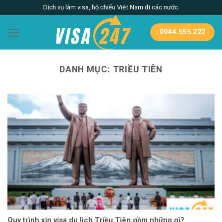
Skip
Dịch vụ làm visa, hộ chiếu Việt Nam đi các nước.
to
content
0944.555.222
DANH MỤC:
TRIỀU TIÊN
Quy trình xin visa du lịch Triều Tiên gồm những gì?