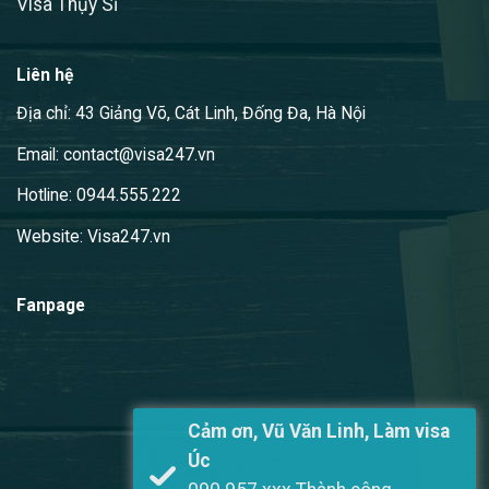
Visa Thụy Sĩ
Liên hệ
Địa chỉ: 43 Giảng Võ, Cát Linh, Đống Đa, Hà Nội
Email: contact@visa247.vn
Hotline: 0944.555.222
Website: Visa247.vn
Fanpage
Cảm ơn, Vũ Văn Linh, Làm visa
Úc