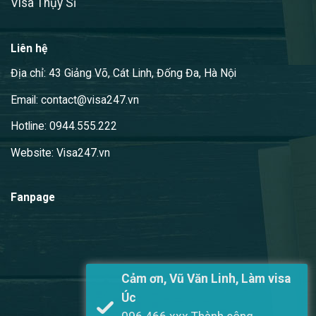
Visa Thụy Sĩ
Liên hệ
Địa chỉ: 43 Giảng Võ, Cát Linh, Đống Đa, Hà Nội
Email: contact@visa247.vn
Hotline: 0944.555.222
Website: Visa247.vn
Fanpage
Cảm ơn, Vũ Văn Linh, Làm visa
Úc