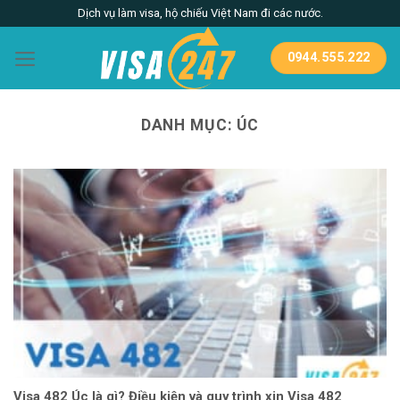
Skip
Dịch vụ làm visa, hộ chiếu Việt Nam đi các nước.
to
content
0944.555.222
DANH MỤC:
ÚC
Visa 482 Úc là gì? Điều kiện và quy trình xin Visa 482