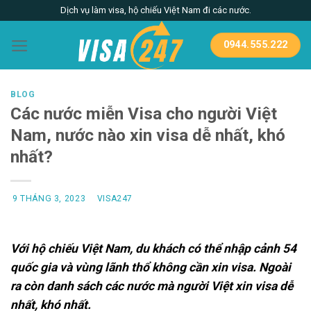
Skip
Dịch vụ làm visa, hộ chiếu Việt Nam đi các nước.
to
content
0944.555.222
BLOG
Các nước miễn Visa cho người Việt
Nam, nước nào xin visa dễ nhất, khó
nhất?
9 THÁNG 3, 2023
VISA247
Với hộ chiếu Việt Nam, du khách có thể nhập cảnh 54
quốc gia và vùng lãnh thổ không cần xin visa. Ngoài
ra còn danh sách các nước mà người Việt xin visa dễ
nhất, khó nhất.